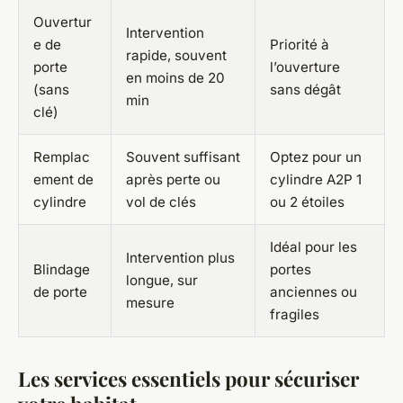
Ouvertur
Intervention
e de
Priorité à
rapide, souvent
porte
l’ouverture
en moins de 20
(sans
sans dégât
min
clé)
Remplac
Souvent suffisant
Optez pour un
ement de
après perte ou
cylindre A2P 1
cylindre
vol de clés
ou 2 étoiles
Idéal pour les
Intervention plus
Blindage
portes
longue, sur
de porte
anciennes ou
mesure
fragiles
Les services essentiels pour sécuriser