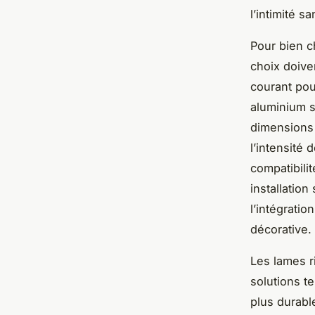
l’intimité s
Pour bien ch
choix doiven
courant pour
aluminium s
dimensions j
l’intensité d
compatibili
installation
l’intégratio
décorative.
Les lames r
solutions te
plus durable