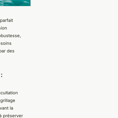
parfait
sion
Robustesse,
esoins
par des
 :
cultation
grillage
vant la
 à préserver