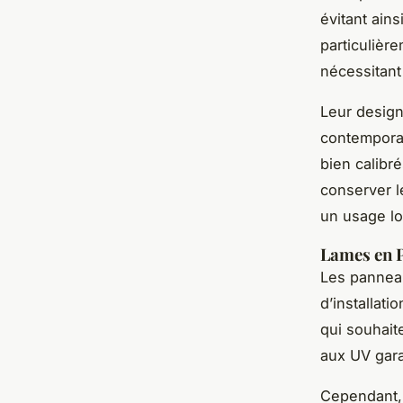
évitant ains
particulièr
nécessitant
Leur design
contemporai
bien calibr
conserver le
un usage lo
Lames en PV
Les panneau
d’installat
qui souhaite
aux UV gara
Cependant, 