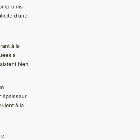
 compromis
ticité d’une
ant à la
quées à
ésistent bien
un
r épaisseur
ulent à la
re