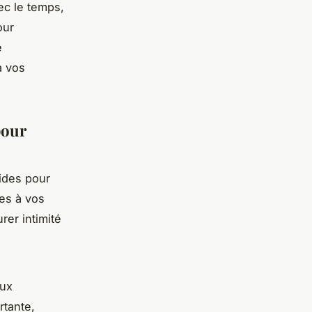
ec le temps,
our
e
à vos
pour
ides pour
ées à vos
rer intimité
aux
rtante,