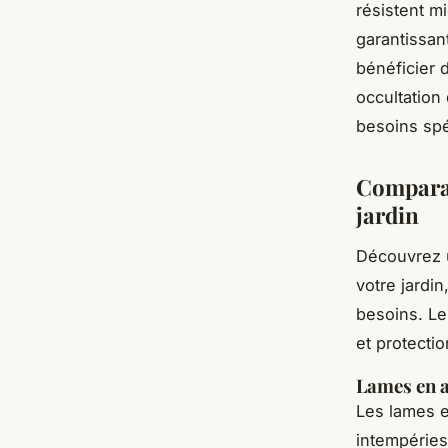
résistent m
garantissant
bénéficier d
occultation
besoins spé
Comparat
jardin
Découvrez u
votre jardin
besoins. Le
et protectio
Lames en a
Les lames e
intempéries