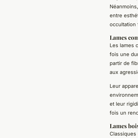
Néanmoins, 
entre esthé
occultation 
Lames comp
Les lames c
fois une du
partir de fi
aux agressi
Leur appare
environneme
et leur rigi
fois un rend
Lames bois 
Classiques 