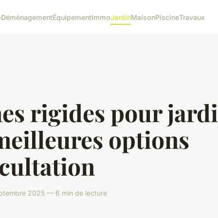
o
Déménagement
Équipement
Immo
Jardin
Maison
Piscine
Travaux
s rigides pour jardi
meilleures options
cultation
eptembre 2025 — 6 min de lecture