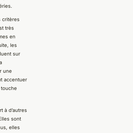
éries.
 critères
st très
ames en
ite, les
luent sur
la
er une
eut accentuer
e touche
t à d’autres
Elles sont
lus, elles