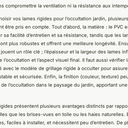
ans compromettre la ventilation ni la résistance aux intemp
oisir vos lames rigides pour l’occultation jardin, plusieurs
t être pris en compte. Tout d’abord, la matière : le PVC e
 sa facilité d’entretien et sa résistance, tandis que les l
ont plus robustes et offrent une meilleure longévité. Ensu
ouent un rôle clé ; l’épaisseur et la largeur des lames inf
e l’occultation et l’aspect visuel final. Il faut aussi vérifier 
té avec le modèle de grillage rigide à occulter pour assur
 stable et sécurisée. Enfin, la finition (couleur, texture) p
n de l’occultation dans le paysage du jardin, apportant un
igides présentent plusieurs avantages distincts par rappor
lles que les brises-vues en toile ou les haies naturelles. 
s, faciles à installer, et nécessitent peu d’entretien. De p