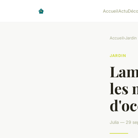
Accueil
Actu
Déc
Accueil
›
Jardin
JARDIN
Lame
les 
d'oc
Julia — 29 s