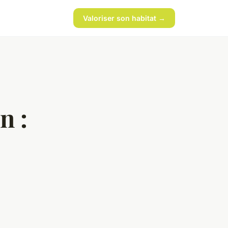
Valoriser son habitat →
n :