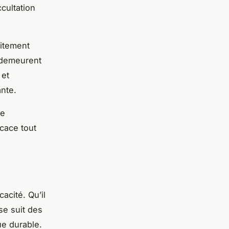
ccultation
aitement
s demeurent
 et
nte.
ne
icace tout
cacité. Qu’il
se suit des
ue durable.