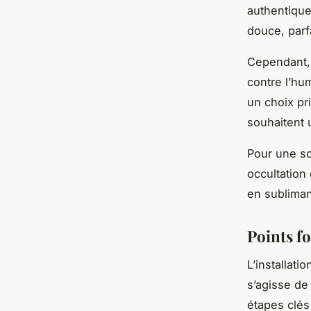
authentique 
douce, parf
Cependant, 
contre l’hu
un choix pri
souhaitent 
Pour une so
occultation 
en sublimant
Points fo
L’installati
s’agisse de
étapes clés