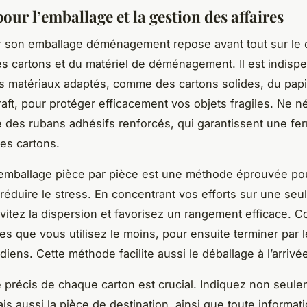
our l’emballage et la gestion des affaires
r son emballage déménagement repose avant tout sur le 
es cartons et du matériel de déménagement. Il est indisp
des matériaux adaptés, comme des cartons solides, du papi
raft, pour protéger efficacement vos objets fragiles. Ne n
e des rubans adhésifs renforcés, qui garantissent une fe
es cartons.
’emballage pièce par pièce est une méthode éprouvée pou
 réduire le stress. En concentrant vos efforts sur une seu
évitez la dispersion et favorisez un rangement efficace.
ces que vous utilisez le moins, pour ensuite terminer par
diens. Cette méthode facilite aussi le déballage à l’arrivé
e précis de chaque carton est crucial. Indiquez non seule
is aussi la pièce de destination, ainsi que toute informat