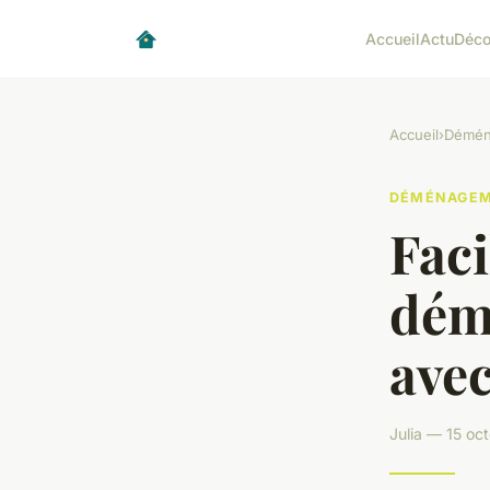
Accueil
Actu
Déc
Accueil
›
Démén
DÉMÉNAGE
Faci
dém
avec
Julia — 15 oc