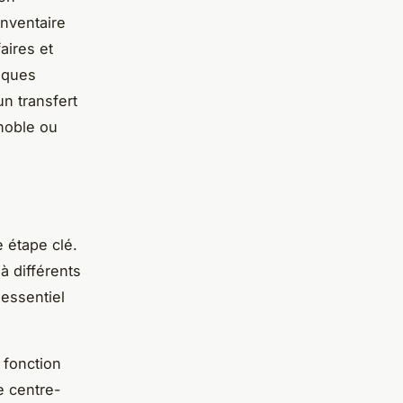
inventaire
aires et
lques
un transfert
noble ou
e étape clé.
à différents
 essentiel
 fonction
e centre-