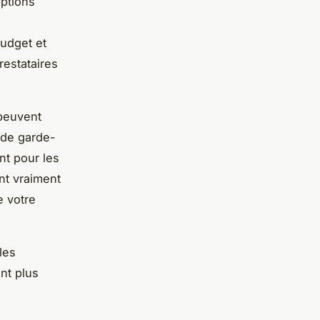
options
budget et
restataires
peuvent
 de garde-
nt pour les
nt vraiment
e votre
les
nt plus