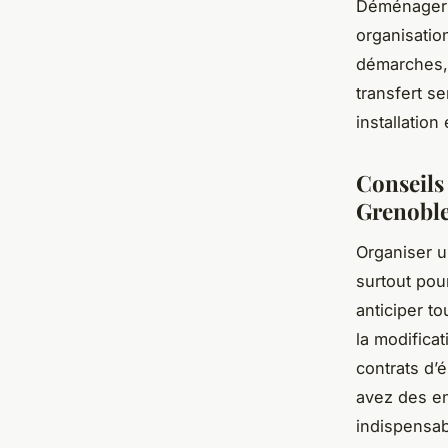
Déménager 
organisation
démarches, 
transfert s
installatio
Conseils
Grenobl
Organiser u
surtout pou
anticiper to
la modifica
contrats d’é
avez des en
indispensa