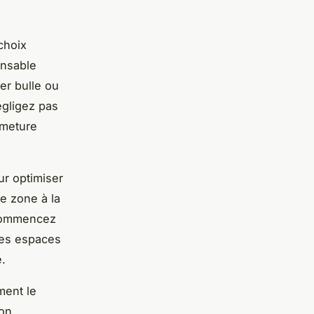
choix
ensable
er bulle ou
égligez pas
rmeture
r optimiser
le zone à la
 Commencez
 les espaces
e.
ment le
ion