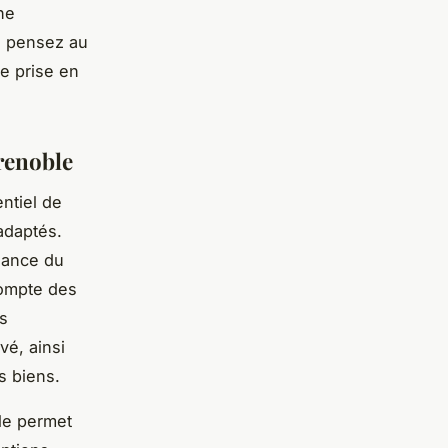
ne
t, pensez au
e prise en
renoble
ntiel de
adaptés.
sance du
compte des
es
vé, ainsi
s biens.
le permet