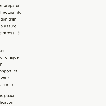
e préparer
ffectuer, du
tion d’un
us assure
e stress lié
tre
our chaque
on
nsport, et
, vous
 accroc.
cipation
fication