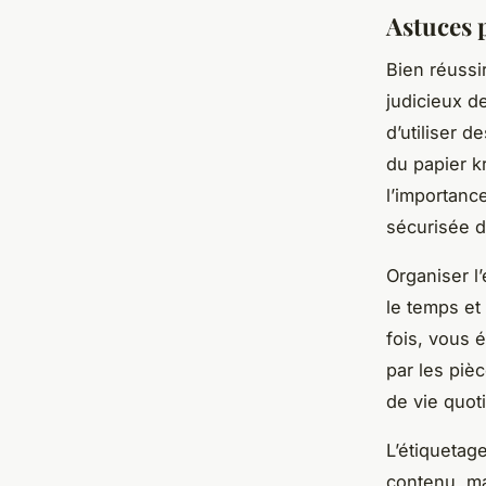
Astuces p
Bien réussi
judicieux d
d’utiliser 
du papier k
l’importanc
sécurisée d
Organiser l
le temps et
fois, vous 
par les piè
de vie quoti
L’étiquetag
contenu, ma