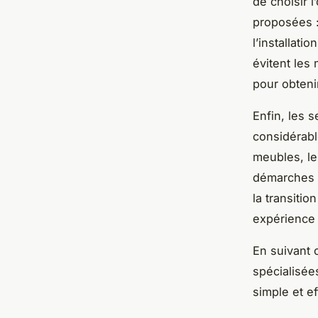
de choisir l
proposées 
l’installati
évitent les 
pour obtenir
Enfin, les 
considérabl
meubles, le
démarches a
la transiti
expérience
En suivant 
spécialisée
simple et ef