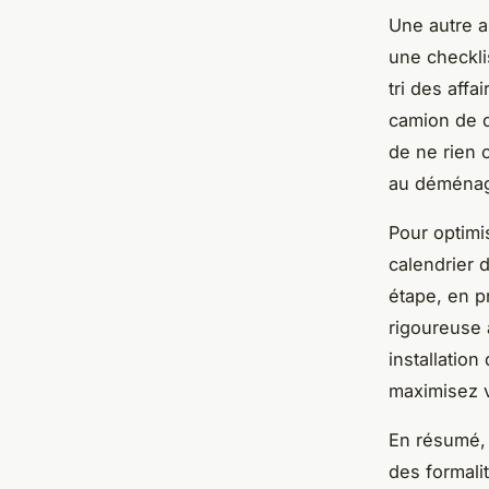
Une autre a
une checklis
tri des aff
camion de d
de ne rien o
au déména
Pour optimis
calendrier
étape, en p
rigoureuse 
installatio
maximisez v
En résumé,
des formalit