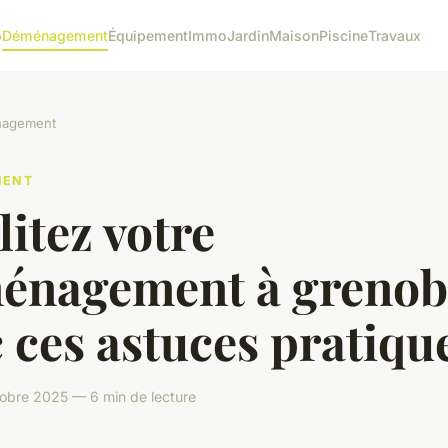
o
Déménagement
Équipement
Immo
Jardin
Maison
Piscine
Travaux
agement
MENT
litez votre
énagement à grenob
 ces astuces pratique
tobre 2025 — 6 min de lecture