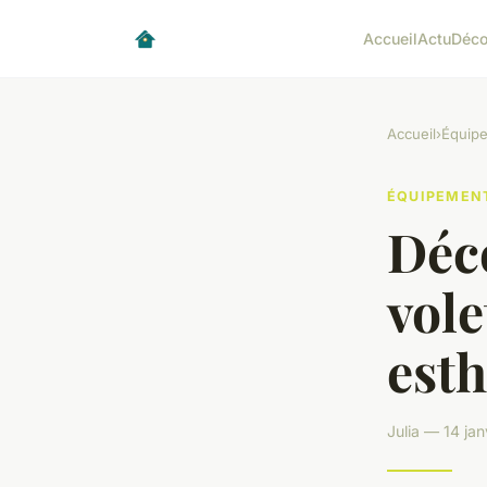
Accueil
Actu
Déc
Accueil
›
Équip
ÉQUIPEMEN
Déc
vole
esth
Julia — 14 ja