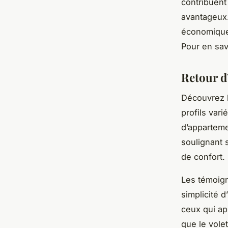
contribuent
avantageux. 
économique 
Pour en savo
Retour d’
Découvrez le
profils var
d’appartemen
soulignant 
de confort.
Les témoign
simplicité d
ceux qui app
que le volet