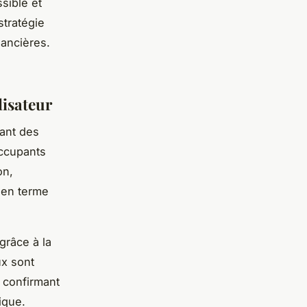
sible et
stratégie
nancières.
lisateur
vant des
occupants
on,
 en terme
grâce à la
ux sont
, confirmant
ique.