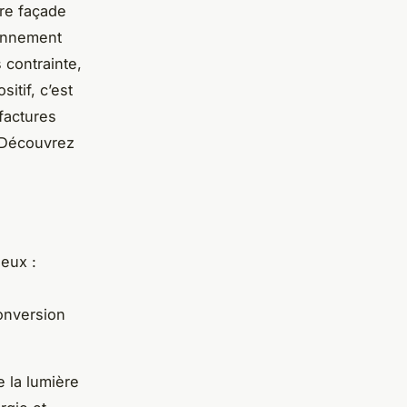
tre façade
ionnement
 contrainte,
itif, c’est
 factures
. Découvrez
ieux :
e
onversion
 la lumière