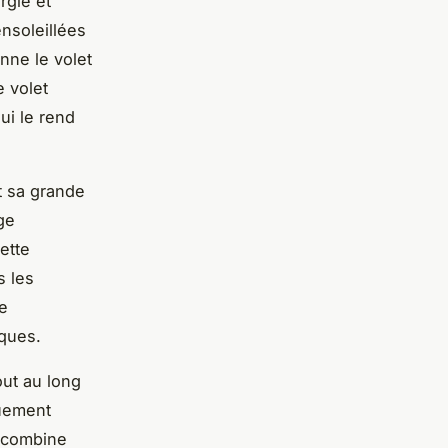
rgie et
nsoleillées
onne le volet
e volet
ui le rend
t sa grande
ge
ette
s les
e
iques.
out au long
quement
t combine