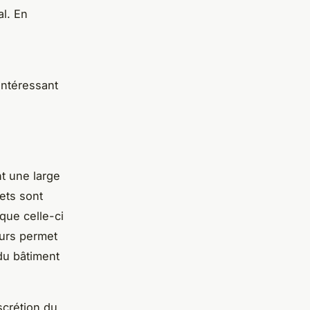
al. En
 intéressant
nt une large
lets sont
que celle-ci
eurs permet
 du bâtiment
scrétion du