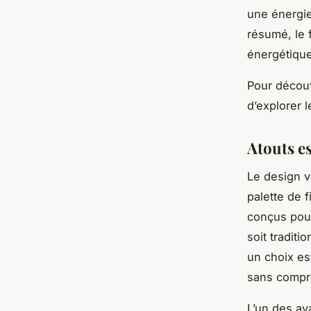
une énergie 
résumé, le 
énergétique
Pour découvr
d’explorer l
Atouts es
Le design vo
palette de f
conçus pour
soit tradit
un choix est
sans compro
L’un des av