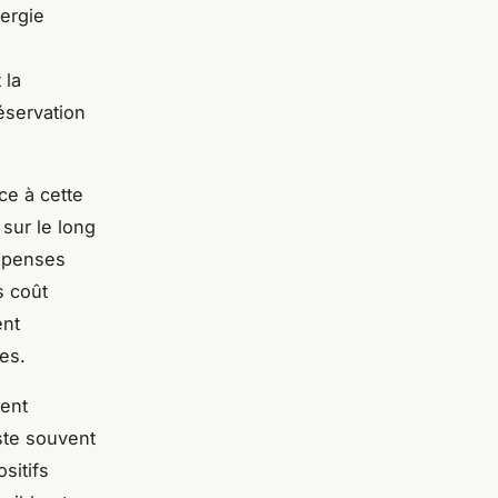
nergie
 la
éservation
ce à cette
sur le long
dépenses
s coût
ent
es.
ment
ste souvent
sitifs