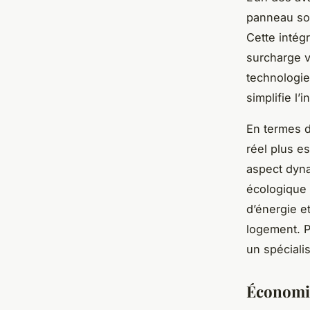
panneau sol
Cette intég
surcharge v
technologie
simplifie l’
En termes d’
réel plus e
aspect dyna
écologique 
d’énergie et
logement. P
un spécialis
Économie