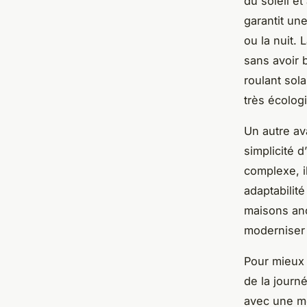
du soleil et
garantit un
ou la nuit. 
sans avoir 
roulant sol
très écolog
Un autre av
simplicité d
complexe, i
adaptabilité
maisons anc
moderniser 
Pour mieux 
de la journ
avec une mo