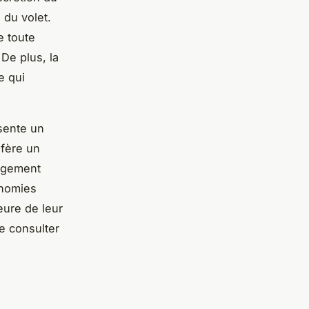
 du volet.
e toute
De plus, la
e qui
ésente un
nfère un
gagement
onomies
ieure de leur
de consulter