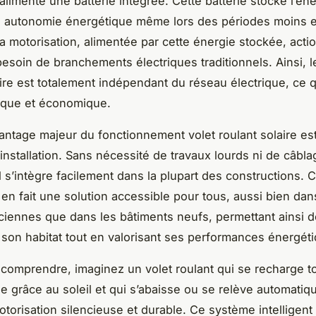
 alimente une batterie intégrée. Cette batterie stocke l’éne
e autonomie énergétique même lors des périodes moins e
La motorisation, alimentée par cette énergie stockée, acti
besoin de branchements électriques traditionnels. Ainsi, l
aire est totalement indépendant du réseau électrique, ce q
ique et économique.
antage majeur du fonctionnement volet roulant solaire es
’installation. Sans nécessité de travaux lourds ni de câbla
l s’intègre facilement dans la plupart des constructions. C
 en fait une solution accessible pour tous, aussi bien dan
iennes que dans les bâtiments neufs, permettant ainsi d
son habitat tout en valorisant ses performances énergét
comprendre, imaginez un volet roulant qui se recharge t
ée grâce au soleil et qui s’abaisse ou se relève automati
torisation silencieuse et durable. Ce système intelligen