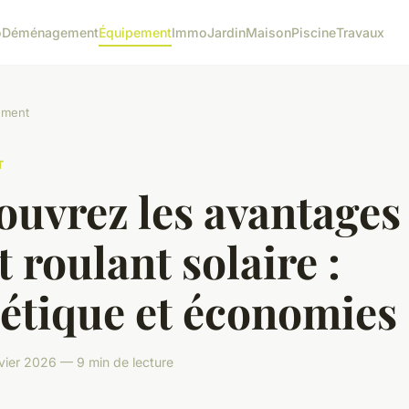
o
Déménagement
Équipement
Immo
Jardin
Maison
Piscine
Travaux
ement
T
ouvrez les avantages
t roulant solaire :
étique et économies
nvier 2026 — 9 min de lecture